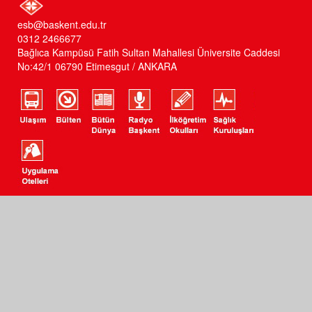
esb@baskent.edu.tr
0312 2466677
Bağlıca Kampüsü Fatih Sultan Mahallesi Üniversite Caddesi
No:42/1 06790 Etimesgut / ANKARA